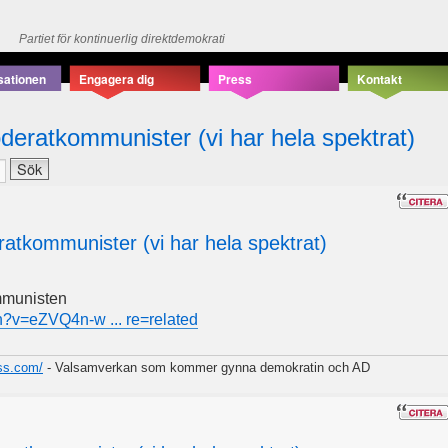
Partiet för kontinuerlig direktdemokrati
sationen
Engagera dig
Press
Kontakt
deratkommunister (vi har hela spektrat)
atkommunister (vi har hela spektrat)
mmunisten
h?v=eZVQ4n-w ... re=related
ess.com/
- Valsamverkan som kommer gynna demokratin och AD