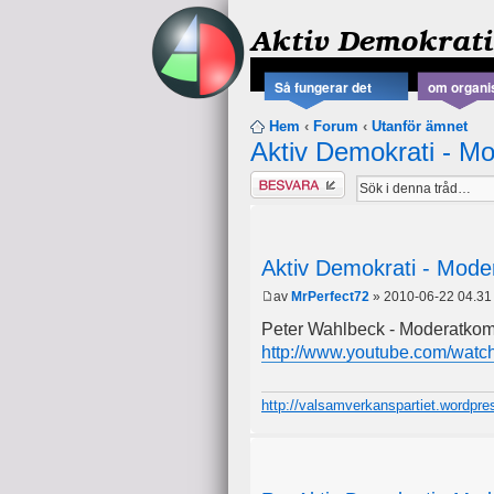
Aktiv Demokrati
Så fungerar det
om organi
Hem
‹
Forum
‹
Utanför ämnet
Aktiv Demokrati - Mo
Besvara
Aktiv Demokrati - Moder
av
MrPerfect72
» 2010-06-22 04.31
Peter Wahlbeck - Moderatko
http://www.youtube.com/watc
http://valsamverkanspartiet.wordpr