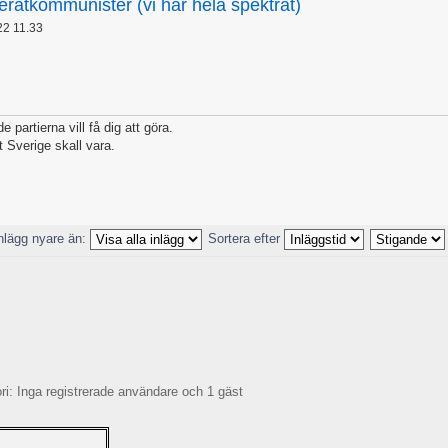
eratkommunister (vi har hela spektrat)
22 11.33
 partierna vill få dig att göra.
t Sverige skall vara.
nlägg nyare än:
Sortera efter
: Inga registrerade användare och 1 gäst