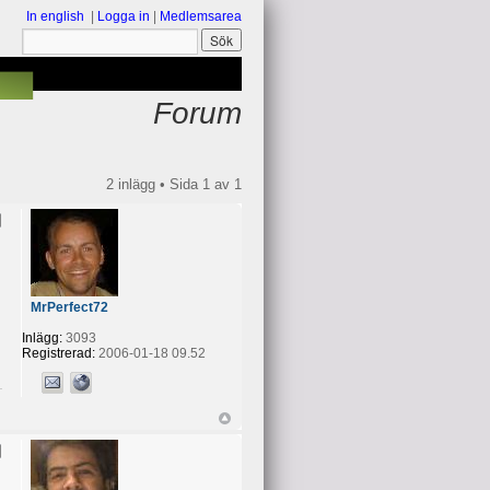
In english
|
Logga in
|
Medlemsarea
Forum
2 inlägg • Sida
1
av
1
MrPerfect72
Inlägg:
3093
Registrerad:
2006-01-18 09.52