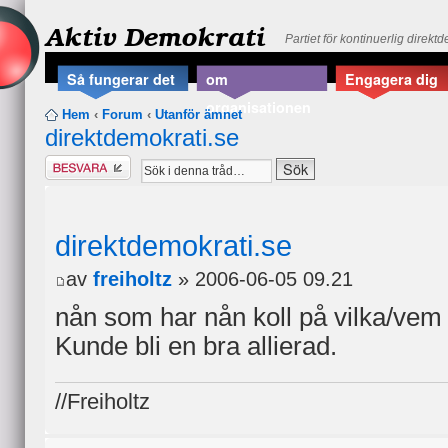
Aktiv Demokrati
Partiet för kontinuerlig direkt
Så fungerar det
om
Engagera dig
organisationen
Hem
‹
Forum
‹
Utanför ämnet
direktdemokrati.se
Besvara
direktdemokrati.se
av
freiholtz
» 2006-06-05 09.21
nån som har nån koll på vilka/ve
Kunde bli en bra allierad.
//Freiholtz