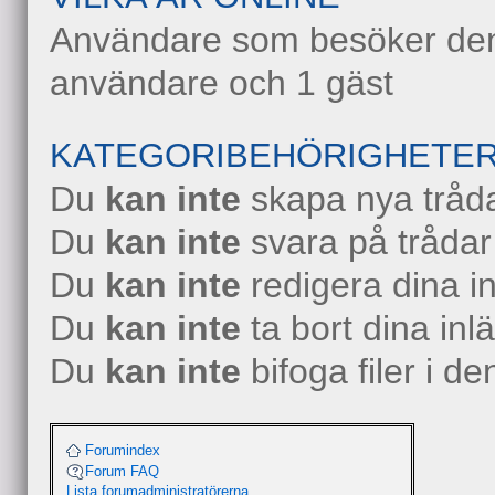
Användare som besöker denn
användare och 1 gäst
KATEGORIBEHÖRIGHETE
Du
kan inte
skapa nya tråda
Du
kan inte
svara på trådar
Du
kan inte
redigera dina i
Du
kan inte
ta bort dina inl
Du
kan inte
bifoga filer i d
Forumindex
Forum FAQ
Lista forumadministratörerna