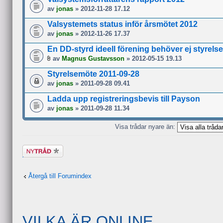
av
jonas
» 2012-11-28 17.12
Valsystemets status inför årsmötet 2012
av
jonas
» 2012-11-26 17.37
En DD-styrd ideell förening behöver ej styrelse
av
Magnus Gustavsson
» 2012-05-15 19.13
Styrelsemöte 2011-09-28
av
jonas
» 2011-09-28 09.41
Ladda upp registreringsbevis till Payson
av
jonas
» 2011-09-28 11.34
Visa trådar nyare än:
Skapa en ny
tråd
Återgå till Forumindex
VILKA ÄR ONLINE