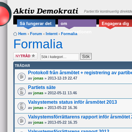
Aktiv Demokrati
Partiet för kontinuerlig direkt
Så fungerar det
om
Engagera dig
organisationen
Hem
‹
Forum
‹
Internt
‹
Formalia
Formalia
Skapa en ny
tråd
TRÅDAR
Protokoll från årsmötet + registrering av parti
av
jonas
» 2013-12-19 22.47
Partiets säte
av
jonas
» 2012-05-11 13.46
Valsystemets status inför årsmötet 2013
av
jonas
» 2013-05-22 16.36
Valsystemsförrättarens rapport inför årsmötet
av
jonas
» 2013-05-22 16.35
Valsystemsförrättarens rapport 2012