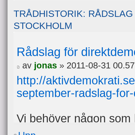
TRÅDHISTORIK: RÅDSLAG
STOCKHOLM
Rådslag för direktdem
av
jonas
» 2011-08-31 00.57
http://aktivdemokrati.
september-radslag-for-
Vi behöver någon som k
Stockholm.