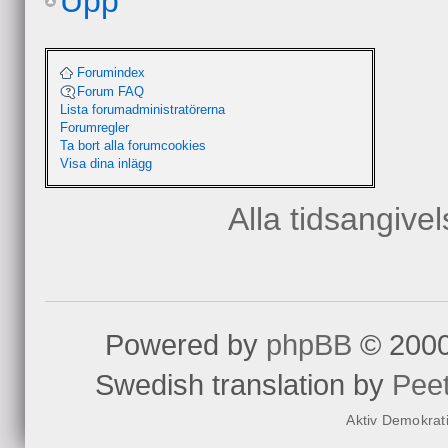
Upp
Det är många som tänk
facebook.
Forumindex
Forum FAQ
http://www.facebook.c
Lista forumadministratörerna
Forumregler
eid=187037734698990
Ta bort alla forumcookies
Visa dina inlägg
Alla tidsangive
Så vem av er kan tänka 
Powered by
phpBB
© 2000
Swedish translation by
Pee
Aktiv Demokrat