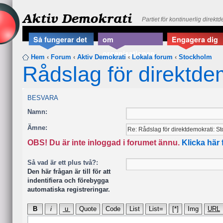
Aktiv Demokrati
Partiet för kontinuerlig direkt
Så fungerar det
om
Engagera dig
organisationen
Hem
‹
Forum
‹
Aktiv Demokrati
‹
Lokala forum
‹
Stockholm
Rådslag för direktde
BESVARA
Namn:
Ämne:
OBS! Du är inte inloggad i forumet ännu.
Klicka här 
Så vad är ett plus två?:
Den här frågan är till för att
indentifiera och förebygga
automatiska registreringar.