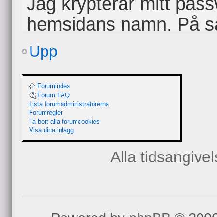
Jag krypterar mitt pas
hemsidans namn. På så 
olikt och ändå lätt att
Upp
Ex. Stor bokstav "A" so
Forumindex
Forum FAQ
sista bokstäverna i h
Lista forumadministratörerna
Forumregler
"ita"x2 + valfria siffror
Ta bort alla forumcookies
Visa dina inlägg
kan givetvis kryptera 
Alla tidsangive
Säkra passwords
av
gilroitto
» 2008-08-14 16