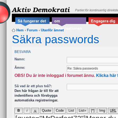
Aktiv Demokrati
Partiet för kontinuerlig direkt
Så fungerar det
om
Engagera dig
organisationen
Hem
‹
Forum
‹
Utanför ämnet
Säkra passwords
BESVARA
Namn:
Ämne:
OBS! Du är inte inloggad i forumet ännu.
Klicka här 
Så vad är ett plus två?:
Den här frågan är till för att
indentifiera och förebygga
automatiska registreringar.