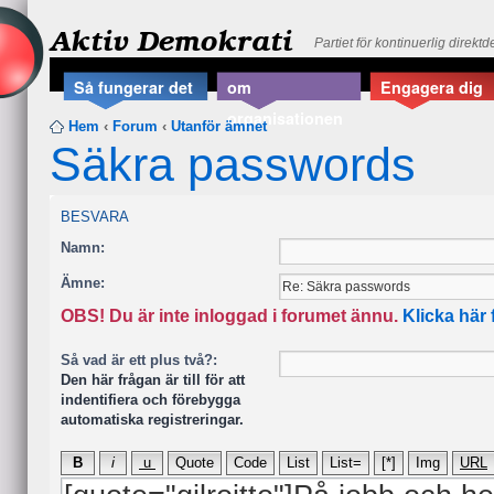
Aktiv Demokrati
Partiet för kontinuerlig direkt
Så fungerar det
om
Engagera dig
organisationen
Hem
‹
Forum
‹
Utanför ämnet
Säkra passwords
BESVARA
Namn:
Ämne:
OBS! Du är inte inloggad i forumet ännu.
Klicka här 
Så vad är ett plus två?:
Den här frågan är till för att
indentifiera och förebygga
automatiska registreringar.