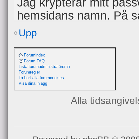
Jag krypterar mitt pas
hemsidans namn. På så 
olikt och ändå lätt att
Upp
Ex. Stor bokstav "A" so
Forumindex
Forum FAQ
sista bokstäverna i h
Lista forumadministratörerna
Forumregler
"ita"x2 + valfria siffror
Ta bort alla forumcookies
Visa dina inlägg
kan givetvis kryptera 
Alla tidsangive
Säkra passwords
av
gilroitto
» 2008-08-14 16