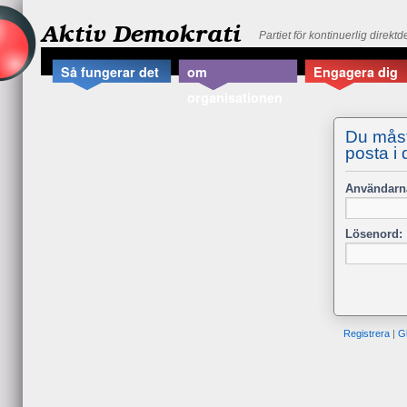
Aktiv Demokrati
Partiet för kontinuerlig direkt
Så fungerar det
om
Engagera dig
organisationen
Du måste
posta i
Användarn
Lösenord:
Registrera
|
G