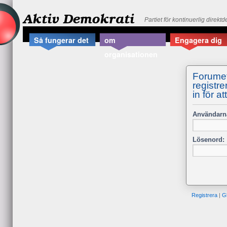
Aktiv Demokrati
Partiet för kontinuerlig direkt
Så fungerar det
om
Engagera dig
organisationen
Forumet
registre
in för at
Användarn
Lösenord:
Registrera
|
G