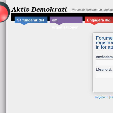
Aktiv Demokrati
Partiet för kontinuerlig direkt
Så fungerar det
om
Engagera dig
organisationen
Forumet
registre
in för at
Användarn
Lösenord:
Registrera
|
G