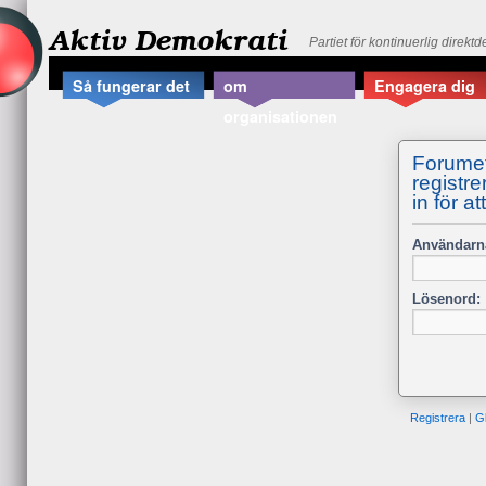
Aktiv Demokrati
Partiet för kontinuerlig direkt
Så fungerar det
om
Engagera dig
organisationen
Forumet
registre
in för at
Användarn
Lösenord:
Registrera
|
G