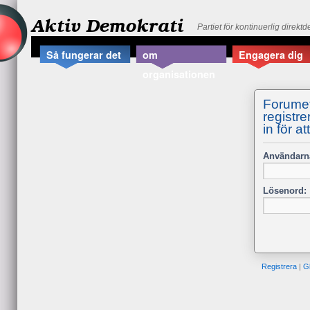
Aktiv Demokrati
Partiet för kontinuerlig direkt
Så fungerar det
om
Engagera dig
organisationen
Forumet
registre
in för at
Användarn
Lösenord:
Registrera
|
G