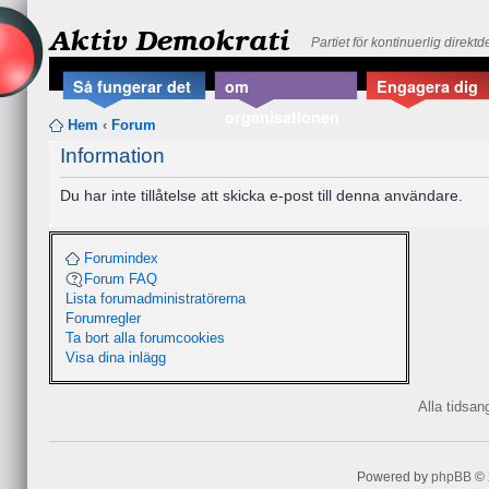
Aktiv Demokrati
Partiet för kontinuerlig direkt
Så fungerar det
om
Engagera dig
organisationen
Hem
‹
Forum
Information
Du har inte tillåtelse att skicka e-post till denna användare.
Forumindex
Forum FAQ
Lista forumadministratörerna
Forumregler
Ta bort alla forumcookies
Visa dina inlägg
Alla tidsa
Powered by
phpBB
© 