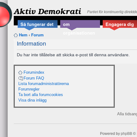
Aktiv Demokrati
Partiet för kontinuerlig direkt
Så fungerar det
om
Engagera dig
organisationen
Hem
‹
Forum
Information
Du har inte tillåtelse att skicka e-post till denna användare.
Forumindex
Forum FAQ
Lista forumadministratörerna
Forumregler
Ta bort alla forumcookies
Visa dina inlägg
Alla tidsa
Powered by
phpBB
© 