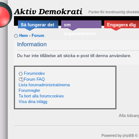
Aktiv Demokrati
Partiet för kontinuerlig direkt
Så fungerar det
om
Engagera dig
organisationen
Hem
‹
Forum
Information
Du har inte tillåtelse att skicka e-post till denna användare.
Forumindex
Forum FAQ
Lista forumadministratörerna
Forumregler
Ta bort alla forumcookies
Visa dina inlägg
Alla tidsa
Powered by
phpBB
© 