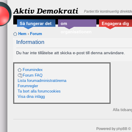
Aktiv Demokrati
Partiet för kontinuerlig direkt
Så fungerar det
om
Engagera dig
organisationen
Hem
‹
Forum
Information
Du har inte tillåtelse att skicka e-post till denna användare.
Forumindex
Forum FAQ
Lista forumadministratörerna
Forumregler
Ta bort alla forumcookies
Visa dina inlägg
Alla tidsa
Powered by
phpBB
© 