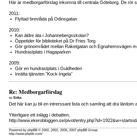
Här är medborgarförslag inkomna till centrala Göteborg. De rör s
2011:
Flyttad brevlåda på Odinsgatan
2010:
Kan äldre äta i Johannebergsskolan?
Öppetider för biblioteket på Dr Fries Torg
Gör grönområdet mellan Raketgatan och Egnahemsvägen mer
Hundrastplats i Hagaparken
2009:
Gör en hundrastplats i Guldheden
Inrätta tjänsten "Kock-Ingela"
Re: Medborgarförslag
av
Erika
Det här kan ju bli en intrerssant lista och samling att dra lärdom 
Ytterligare ett inlägg i debatten;
http://www.ekerobloggen.se/pivot/entry.php?id=1922&w=startsid
Powered by phpBB © 2000, 2002, 2005, 2007 phpBB Group
http://www.phpbb.com/