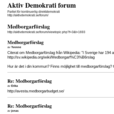
Aktiv Demokrati forum
Partiet för kontinuerlig direktdemokrati
http://aktivdemokrati.se/forum/
Medborgarförslag
http://aktivdemokrati.se/forum/viewtopic.php?f=3&t=1693
Medborgarförslag
av
Yvonne
Citerat om Medborgarförslag från Wikipedia: "I Sverige har 194 
http://sv.wikipedia.org/wiki/Medborgarf%C3%B6rslag
Hur är det i din kommun? Finns möjlighet till medborgarförslag? 
Re: Medborgarförslag
av
Erika
http://avesta.medborgarbudget.se/
Re: Medborgarförslag
av
jonas