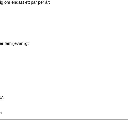
ig om endast ett par per år:
 familjevänligt
av.
a