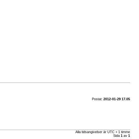
Postat:
2012-01-29 17.05
Alla tidsangivelser är UTC + 1 timme
Sida
1
av
1