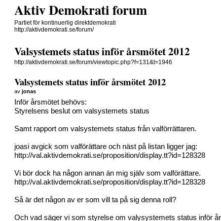
Aktiv Demokrati forum
Partiet för kontinuerlig direktdemokrati
http://aktivdemokrati.se/forum/
Valsystemets status inför årsmötet 2012
http://aktivdemokrati.se/forum/viewtopic.php?f=131&t=1946
Valsystemets status inför årsmötet 2012
av
jonas
Inför årsmötet behövs:
Styrelsens beslut om valsystemets status
Samt rapport om valsystemets status från valförrättaren.
joasi avgick som valförättare och näst på listan ligger jag:
http://val.aktivdemokrati.se/proposition/display.tt?id=128328
Vi bör dock ha någon annan än mig själv som valförättare.
http://val.aktivdemokrati.se/proposition/display.tt?id=128328
Så är det någon av er som vill ta på sig denna roll?
Och vad säger vi som styrelse om valysystemets status inför å