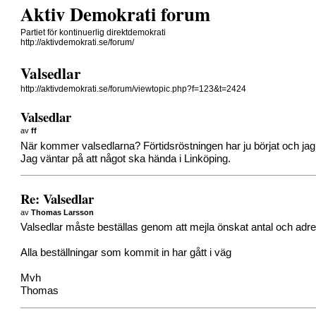
Aktiv Demokrati forum
Partiet för kontinuerlig direktdemokrati
http://aktivdemokrati.se/forum/
Valsedlar
http://aktivdemokrati.se/forum/viewtopic.php?f=123&t=2424
Valsedlar
av
ff
När kommer valsedlarna? Förtidsröstningen har ju börjat och jag 
Jag väntar på att något ska hända i Linköping.
Re: Valsedlar
av
Thomas Larsson
Valsedlar måste beställas genom att mejla önskat antal och adres
Alla beställningar som kommit in har gått i väg
Mvh
Thomas