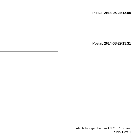
Postat:
2014-08-29 13.05
Postat:
2014-08-29 13.31
Alla tidsangivelser är UTC + 1 timme
Sida
1
av
1